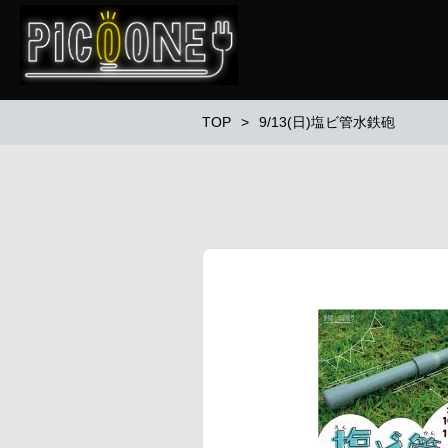
TOP
9/13(日)塩ビ管水鉄砲