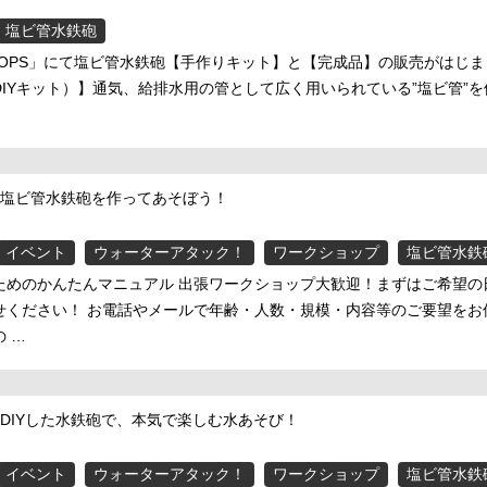
塩ビ管水鉄砲
HOPS」にて塩ビ管水鉄砲【手作りキット】と【完成品】の販売がはじ
DIYキット）】通気、給排水用の管として広く用いられている”塩ビ管”
E】塩ビ管水鉄砲を作ってあそぼう！
イベント
ウォーターアタック！
ワークショップ
塩ビ管水鉄
ためのかんたんマニュアル 出張ワークショップ大歓迎！まずはご希望の
せください！ お電話やメールで年齢・人数・規模・内容等のご要望をお
 …
E】DIYした水鉄砲で、本気で楽しむ水あそび！
イベント
ウォーターアタック！
ワークショップ
塩ビ管水鉄