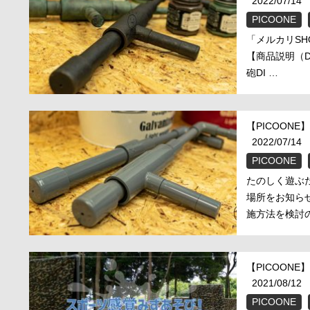
2022/07/14
PICOONE
「メルカリS
【商品説明（
砲DI …
【PICOON
2022/07/14
PICOONE
たのしく遊ぶ
場所をお知ら
施方法を検討の
【PICOON
2021/08/12
PICOONE