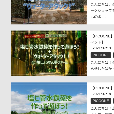
こんにちは。企
ークショップ
もの水 …
【PICOON
ベント】
2021/07/19
PICOONE
こんにちは！企
らせしたばかり
【PICOON
2021/07/18
PICOONE
こんにちは！企