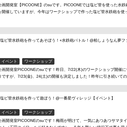
画開発室【PICOONE】のsuです。PICOONEでは塩ビ管を使った水
を開催していますが、今年はワークショップで作った塩ビ管水鉄砲を使
E】塩ビ管水鉄砲を作ってあそぼう！+水鉄砲バトル！@柏しょうなん夢フ
イベント
ワークショップ
画開発室PICOONEのsuです！昨日、7/22(木)のワークショップ開催
ですが、7/23(金)、24(土)の開催も決定しました！昨年に引き続いての
E】塩ビ管水鉄砲を作って遊ぼう！@一番星ヴィレッジ【イベント】
イベント
ワークショップ
画開発室PICOONEのsuです！梅雨が明けて、一気にあつあつサマタ