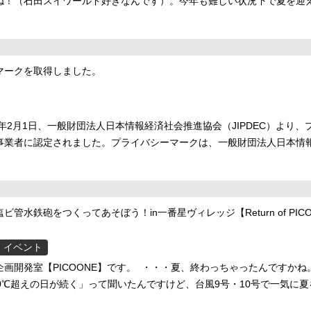
ね！（石田スイワールド好きなんです）。今年も難しい状況下で夏を迎
マークを取得しました。
1年2月1日、一般財団法人日本情報経済社会推進協会（JIPDEC）より、
事業者に認定されました。プライバシーマークは、一般財団法人日本情
管水鉄砲をつくってあそぼう！in一番星ヴィレッジ【Return of PIC
イベント
画開発室【PICOONE】です。 ・・・夏、終わっちゃったんですかね
30℃超えの日が続く」って聞いたんですけど、台風9号・10号で一気に