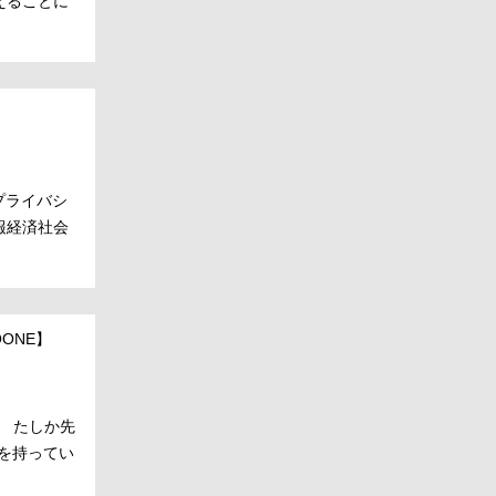
えることに
プライバシ
報経済社会
OONE】
。 たしか先
夏を持ってい