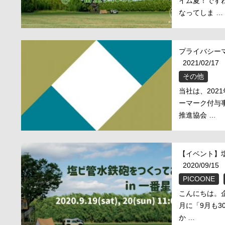
イム夏！です
なってしま …
プライバシー
2021/02/17
その他
当社は、202
ーマーク付与
推進協会 …
【イベント】塩ビ
2020/09/15
PICOONE
こんにちは。企
月に「9月も
か …