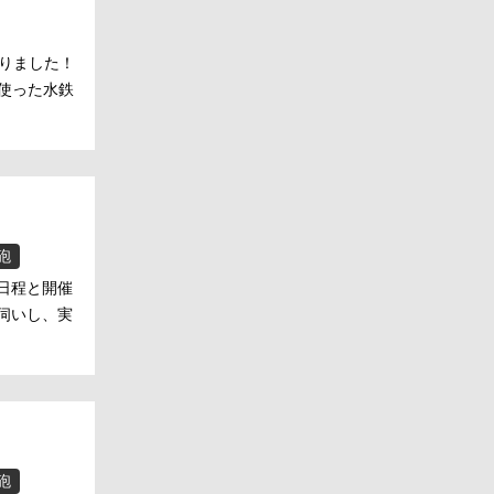
まりました！
を使った水鉄
砲
日程と開催
伺いし、実
砲