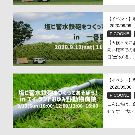
【イベント】
2020/09/09
PICOONE
【天候不良に
高い確率での
日(土)の“塩 …
【イベント】
2020/09/06
PICOONE
こんにちは。
せです！ ”塩