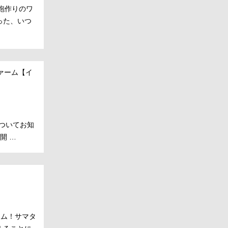
鉄砲作りのワ
った、いつ
ァーム【イ
についてお知
開 …
イム！サマタ