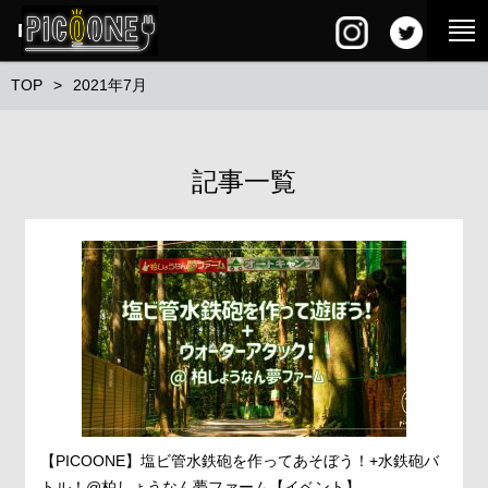
PG SQUARE
TOP
2021年7月
記事一覧
【PICOONE】塩ビ管水鉄砲を作ってあそぼう！+水鉄砲バ
トル！@柏しょうなん夢ファーム【イベント】