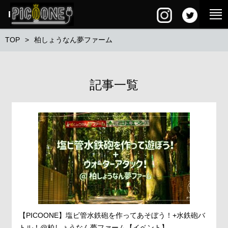
PG SQUARE
TOP
柏しょうなん夢ファーム
記事一覧
【PICOONE】塩ビ管水鉄砲を作ってあそぼう！+水鉄砲バ
トル！@柏しょうなん夢ファーム【イベント】