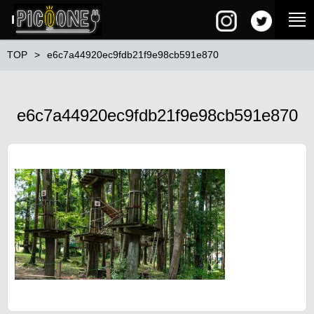
PG SQUARE
TOP
e6c7a44920ec9fdb21f9e98cb591e870
e6c7a44920ec9fdb21f9e98cb591e870