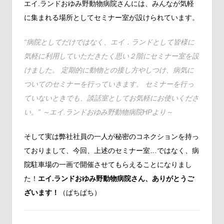
エイ.ランドおゆみ野動物病院さんには、みんなが気軽
に集まれる場所としてセミナー室が設けられています。
“病院としてだけではなく、エイ．ランドとして皆様に
気軽に利用していただきたく思い２階にセミナー室を設
けました。 定期的に動物との接し方やしつけ、病気に
ついてのセミナーを行っていきます。 セミナーを行っ
ていないときでも、談話室としてお気軽にお使いくださ
い。”
～エイ.ランドおゆみ野動物病院HPより～
そして実は弊社社員の一人が秘密のコネクションを持っ
ておりまして、今回、上述のセミナー室…ではなく、病
院駐車場の一画で開催させてもらえることになりまし
た！
エイ.ランドおゆみ野動物病院さん
、ありがとうご
ざいます！
（ぱちぱち）