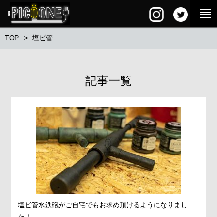
PG SQUARE
TOP
塩ビ管
記事一覧
塩ビ管水鉄砲がご自宅でもお求め頂けるようになりまし
た！