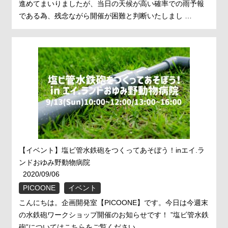
進めてまいりましたが、当日の天候が高い確率での雨予報
である為、残念ながら開催が困難と判断いたしまし …
【イベント】塩ビ管水鉄砲をつくってあそぼう！inエイ.ラ
ンドおゆみ野動物病院
2020/09/06
PICOONE
イベント
こんにちは。企画開発室【PICOONE】です。今日は今週末
の水鉄砲ワークショップ開催のお知らせです！ ”塩ビ管水鉄
砲”についてはこちらをご覧ください。 …