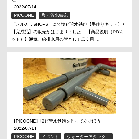
2022/07/14
PICOONE
塩ビ管水鉄砲
「メルカリSHOPS」にて塩ビ管水鉄砲【手作りキット】と
【完成品】の販売がはじまりました！ 【商品説明（DIYキ
ット）】通気、給排水用の管として広く用 …
【PICOONE】塩ビ管水鉄砲を作ってあそぼう！
2022/07/14
PICOONE
イベント
ウォーターアタック！